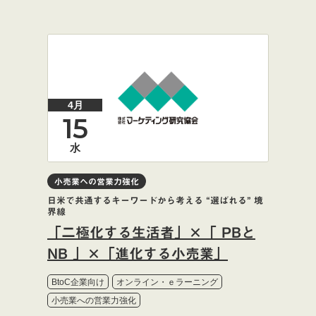
4月
15
水
小売業への営業力強化
日米で共通するキーワードから考える “選ばれる” 境
界線
「二極化する生活者」×「 PBと
NB 」×「進化する小売業」
BtoC企業向け
オンライン・ｅラーニング
小売業への営業力強化