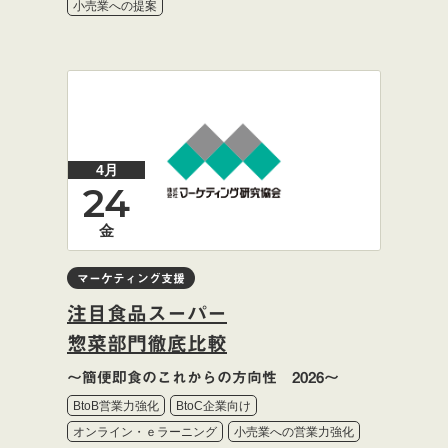
小売業への提案
4月
24
金
マーケティング支援
注目食品スーパー
惣菜部門徹底比較
～簡便即食のこれからの方向性 2026～
BtoB営業力強化
BtoC企業向け
オンライン・ｅラーニング
小売業への営業力強化