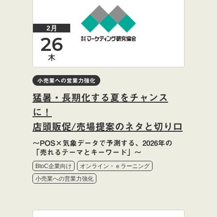
2月
26
木
小売業への営業力強化
猛暑・長期化する夏をチャンス
に！
店頭販促/売場提案のネタと切り口
〜POS×気象データで予測する、2026年の
「売れるテーマとキーワード」〜
BtoC企業向け
オンライン・ｅラーニング
小売業への営業力強化