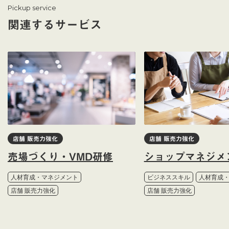
Pickup service
関連するサービス
店舗 販売力強化
店舗 販売力強化
売場づくり・VMD研修
ショップマネジメ
人材育成・マネジメント
ビジネススキル
人材育成
店舗 販売力強化
店舗 販売力強化