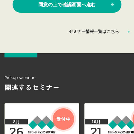
are a
同意の上で確認画面へ進む
human,
ignore
this
セミナー情報一覧はこちら
field
Pickup seminar
関連するセミナー
受付中
8月
10月
26
21