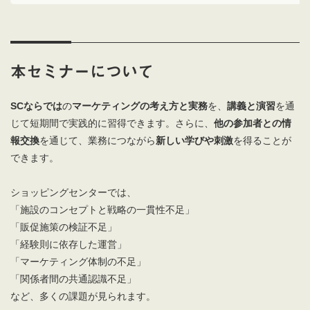
本セミナーについて
SC
ならでは
の
マーケティングの考え方と実務
を、
講義と演習
を通
じて短期間で実践的に習得できます。さらに、
他の参加者との情
報交換
を通じて、業務につながら
新しい学びや刺激
を得ることが
できます。
ショッピングセンターでは、
「施設のコンセプトと戦略の一貫性不足」
「販促施策の検証不足」
「経験則に依存した運営」
「マーケティング体制の不足」
「関係者間の共通認識不足」
など、多くの課題が見られます。