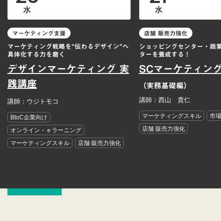
水
水
マーケティング支援
店舗 販売力強化
マーケティング戦略を“伝わるデザイン”へ
ショッピングセンター・商
具体化する力を磨く
ターを養成する！
デザインマーケティング 実
SCマーケティン
践講座
（実務基礎編）
講師：西山 貴仁
講師：ウジトモコ
マーケティングスキル
市
BtoC企業向け
店舗 販売力強化
オンライン・ｅラーニング
マーケティングスキル
店舗 販売力強化