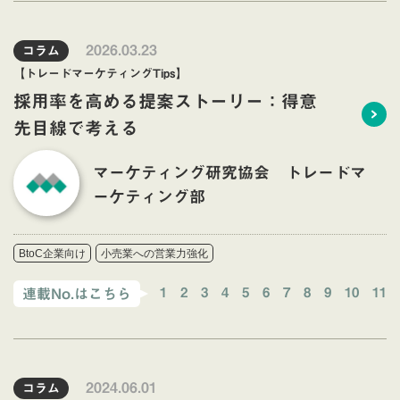
2026.03.23
コラム
【トレードマーケティングTips】
採用率を高める提案ストーリー：得意
先目線で考える
マーケティング研究協会 トレードマ
ーケティング部
BtoC企業向け
小売業への営業力強化
1
2
3
4
5
6
7
8
9
10
11
連載No.はこちら
2024.06.01
コラム