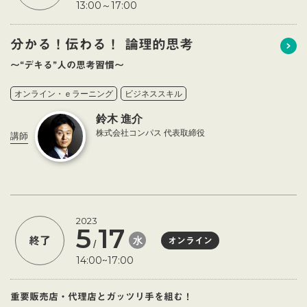
13:00～17:00
分かる！伝わる！ 論理的思考
～“デキる”人の思考習慣～
オンライン・ｅラーニング
ビジネススキル
鈴木 進介
株式会社コンパス 代表取締役
講師
2023
5
17
水
終了
オンライン
/
14:00~17:00
重要販売店・代理店とガッツリ手を組む！