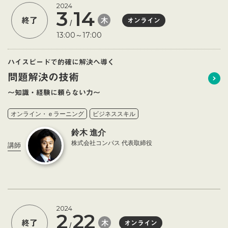
2024
3
14
木
終了
オンライン
/
13:00～17:00
ハイスピードで的確に解決へ導く
問題解決の技術
～知識・経験に頼らない力～
オンライン・ｅラーニング
ビジネススキル
鈴木 進介
株式会社コンパス 代表取締役
講師
2024
2
22
木
終了
オンライン
/