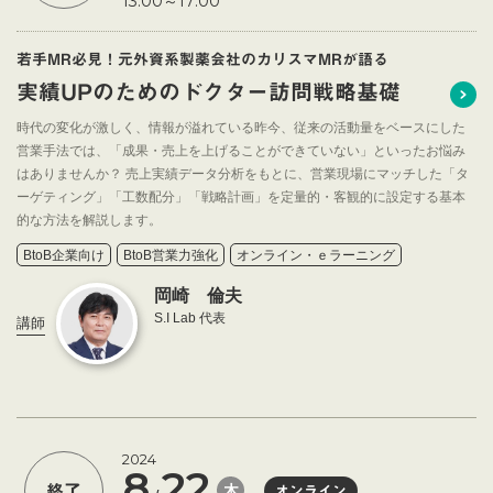
13:00～17:00
若手MR必見！元外資系製薬会社のカリスマMRが語る
実績UPのためのドクター訪問戦略基礎
時代の変化が激しく、情報が溢れている昨今、従来の活動量をベースにした
営業手法では、「成果・売上を上げることができていない」といったお悩み
はありませんか？ 売上実績データ分析をもとに、営業現場にマッチした「タ
ーゲティング」「工数配分」「戦略計画」を定量的・客観的に設定する基本
的な方法を解説します。
BtoB企業向け
BtoB営業力強化
オンライン・ｅラーニング
岡崎 倫夫
S.I Lab 代表
講師
2024
8
22
木
終了
オンライン