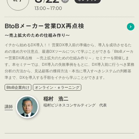
/
13:00～17:00
BtoBメーカー営業DX再点検
～売上拡大のための仕組み作り～
イチから始めるDX導入！！ 営業DX導入前の準備から、導入を成功させるた
めの進め方や注意点、最適DXツールについて学ぶことができる「BtoBメーカ
ー営業DX再点検 ～売上拡大のための仕組み作り～」セミナーを開催しま
す。本セミナーでは、DX導入の失敗事例をもとに、DX導入前に行うべき業務
分析の方法から、見込顧客の獲得方法・本当に導入すべきシステムの判断基
準まで、DXを導入する手順をイチから学ぶことができます。
BtoB企業向け
オンライン・ｅラーニング
稲村 浩二
稲村ビジネスコンサルティング 代表
講師