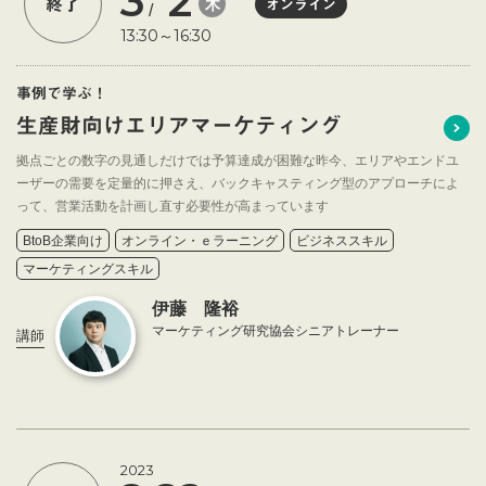
3
2
木
終了
オンライン
/
13:30～16:30
事例で学ぶ！
生産財向けエリアマーケティング
拠点ごとの数字の見通しだけでは予算達成が困難な昨今、エリアやエンドユ
ーザーの需要を定量的に押さえ、バックキャスティング型のアプローチによ
って、営業活動を計画し直す必要性が高まっています
BtoB企業向け
オンライン・ｅラーニング
ビジネススキル
マーケティングスキル
伊藤 隆裕
マーケティング研究協会シニアトレーナー
講師
2023