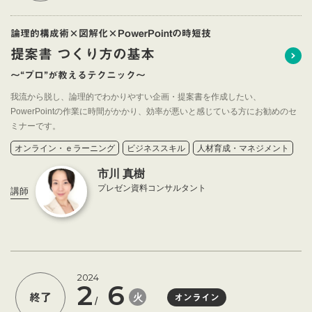
論理的構成術×図解化×PowerPointの時短技
提案書 つくり方の基本
～“プロ”が教えるテクニック～
我流から脱し、論理的でわかりやすい企画・提案書を作成したい、
PowerPointの作業に時間がかかり、効率が悪いと感じている方にお勧めのセ
ミナーです。
オンライン・ｅラーニング
ビジネススキル
人材育成・マネジメント
市川 真樹
プレゼン資料コンサルタント
講師
2024
2
6
火
終了
オンライン
/