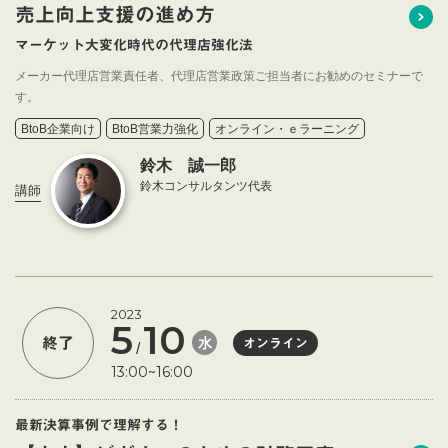
売上向上支援の進め方
マーケット大変化時代の代理店強化法
メーカー代理店営業責任者、代理店営業政策ご担当者にお勧めのセミナーで
す。
BtoB企業向け
BtoB営業力強化
オンライン・ｅラーニング
鈴木 誠一郎
鈴木コンサルタンツ代表
講師
2023
5
10
水
終了
オンライン
/
13:00~16:00
最新決算事例で理解する！