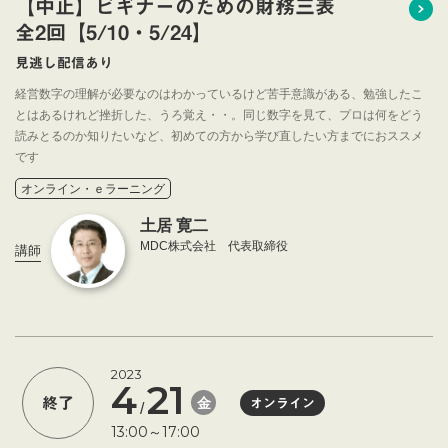
【中止】ビギナーのための財務三表
全2回【5/10・5/24】
見逃し配信あり
経営数字の理解が必要なのはわかっているけど苦手意識がある、勉強したこ
とはあるけれど挫折した、うろ覚え・・。同じ数字を見て、プロは何をどう
読みとるのか知りたいなど、初めての方から学び直したい方までにおススメ
です
オンライン・ｅラーニング
土居 寛二
MDC株式会社 代表取締役
講師
2023
4
21
金
終了
オンライン
/
13:00～17:00