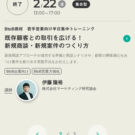
2
22
水
終了
集合型
/
13:00～17:00
BtoB商材 若手営業向け半日集中トレーニング
既存顧客との取引を広げる！
新規商談・新規案件のつくり方
新規商談アプローチが成功する準備と商談シナリオや、顧客の興味感心をみ
つけ案件を創り出す実践手法をお伝えします。
BtoB企業向け
BtoB営業力強化
伊藤 隆裕
株式会社マーケティング研究協会
講師
2
3
／