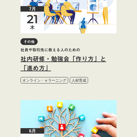
7月
21
木
その他
社員や取引先に教える人のための
社内研修・勉強会「作り方」と
「進め方」
オンライン・ｅラーニング
人材育成
6月