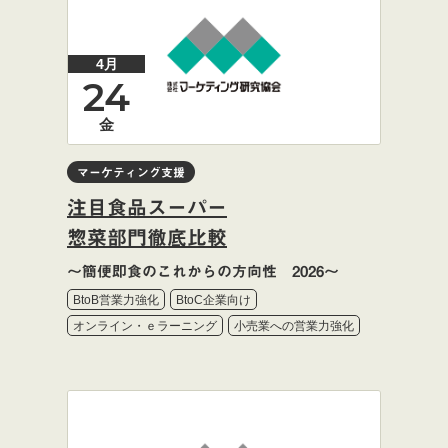
4月
24
金
マーケティング支援
注目食品スーパー
惣菜部門徹底比較
～簡便即食のこれからの方向性 2026～
BtoB営業力強化
BtoC企業向け
オンライン・ｅラーニング
小売業への営業力強化