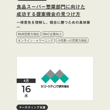
食品スーパー惣菜部門に向けた
成功する提案機会の見つけ方
～得意先を理解し、競合に勝つための具体策
～
BtoB営業力強化
BtoC企業向け
オンライン・ｅラーニング
小売業への営業力強化
4月
16
水
マーケティング支援