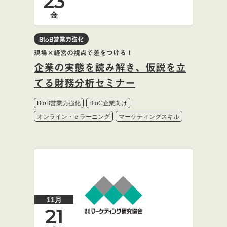
23
金
BtoB営業力強化
現場×経営の視点で差をつける！
企業の実態を読み解き、仮説を立
てる財務分析セミナー
BtoB営業力強化
BtoC企業向け
オンライン・ｅラーニング
マーケティングスキル
11月
21