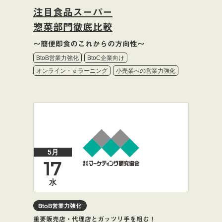
注目食品スーパー
惣菜部門徹底比較
～簡便即食のこれからの方向性～
BtoB営業力強化
BtoC企業向け
オンライン・ｅラーニング
小売業への営業力強化
5月
17
水
BtoB営業力強化
重要販売店・代理店とガッツリ手を組む！