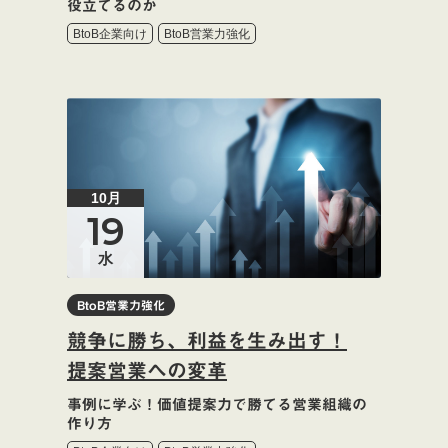
役立てるのか
BtoB企業向け
BtoB営業力強化
10月
19
水
BtoB営業力強化
競争に勝ち、利益を生み出す！
提案営業への変革
事例に学ぶ！価値提案力で勝てる営業組織の
作り方